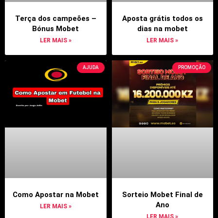
Terça dos campeões –
Aposta grátis todos os
Bónus Mobet
dias na mobet
LER MAIS »
LER MAIS »
AJUDA
PROMOÇÃO
Como Apostar na Mobet
Sorteio Mobet Final de
Ano
LER MAIS »
LER MAIS »