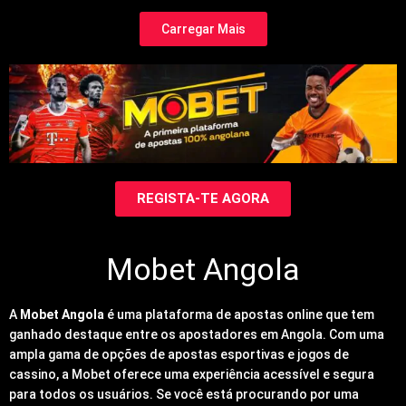
Carregar Mais
REGISTA-TE AGORA
Mobet Angola
A
Mobet Angola
é uma plataforma de apostas online que tem
ganhado destaque entre os apostadores em Angola. Com uma
ampla gama de opções de apostas esportivas e jogos de
cassino, a Mobet oferece uma experiência acessível e segura
para todos os usuários. Se você está procurando por uma