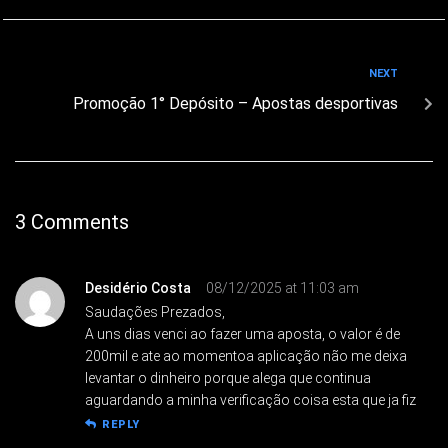
NEXT
Promoção 1° Depósito – Apostas desportivas
3 Comments
Desidério Costa
08/12/2025 at 11:03 am
Saudações Prezados,
A uns dias venci ao fazer uma aposta, o valor é de
200mil e ate ao momentoa aplicação não me deixa
levantar o dinheiro porque alega que continua
aguardando a minha verificação coisa esta que ja fiz
REPLY