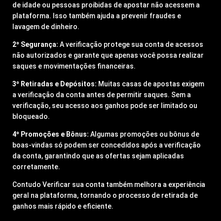
de idade ou pessoas proibidas de apostar não acessem a
plataforma. Isso também ajuda a prevenir fraudes e
lavagem de dinheiro.
2º Segurança:
A verificação protege sua conta de acessos
não autorizados e garante que apenas você possa realizar
saques e movimentações financeiras.
3º Retiradas e Depósitos:
Muitas casas de apostas exigem
a verificação da conta antes de permitir saques. Sem a
verificação, seu acesso aos ganhos pode ser limitado ou
bloqueado.
4º Promoções e Bônus:
Algumas promoções ou bônus de
boas-vindas só podem ser concedidos após a verificação
da conta, garantindo que as ofertas sejam aplicadas
corretamente.
Contudo Verificar sua conta também melhora a experiência
geral na plataforma, tornando o processo de retirada de
ganhos mais rápido e eficiente.