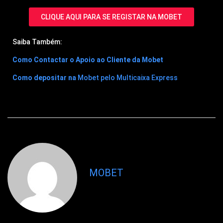
CLIQUE AQUI PARA SE REGISTAR NA MOBET
Saiba Também:
Como Contactar o Apoio ao Cliente da Mobet
Como depositar na
Mobet pelo Multicaixa Express
MOBET