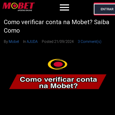
INSCREV
ENTRAR
SE
Como verificar conta na Mobet? Saiba
Como
By
Mobet
In
AJUDA
Posted
21/09/2024
3 Comment(s)